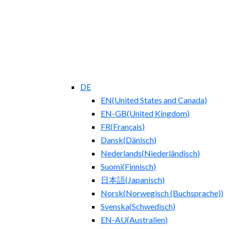
DE
EN
(
United States and Canada
)
EN-GB
(
United Kingdom
)
FR
(
Français
)
Dansk
(
Dänisch
)
Nederlands
(
Niederländisch
)
Suomi
(
Finnisch
)
日本語
(
Japanisch
)
Norsk
(
Norwegisch (Buchsprache)
)
Svenska
(
Schwedisch
)
EN-AU
(
Australien
)