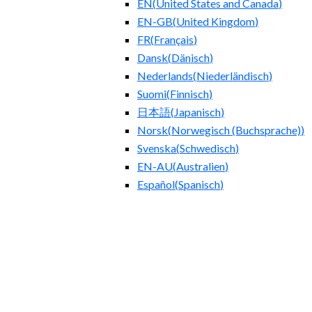
EN
(
United States and Canada
)
EN-GB
(
United Kingdom
)
FR
(
Français
)
Dansk
(
Dänisch
)
Nederlands
(
Niederländisch
)
Suomi
(
Finnisch
)
日本語
(
Japanisch
)
Norsk
(
Norwegisch (Buchsprache)
)
Svenska
(
Schwedisch
)
EN-AU
(
Australien
)
Español
(
Spanisch
)