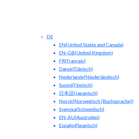
DE
EN
(
United States and Canada
)
EN-GB
(
United Kingdom
)
FR
(
Français
)
Dansk
(
Dänisch
)
Nederlands
(
Niederländisch
)
Blog
Suomi
(
Finnisch
)
日本語
(
Japanisch
)
Norsk
(
Norwegisch (Buchsprache)
)
Svenska
(
Schwedisch
)
EN-AU
(
Australien
)
Español
(
Spanisch
)