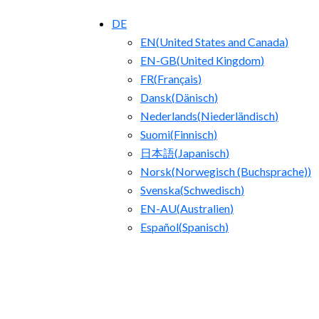
DE
EN
(
United States and Canada
)
EN-GB
(
United Kingdom
)
FR
(
Français
)
Dansk
(
Dänisch
)
Nederlands
(
Niederländisch
)
Suomi
(
Finnisch
)
日本語
(
Japanisch
)
Norsk
(
Norwegisch (Buchsprache)
)
Svenska
(
Schwedisch
)
EN-AU
(
Australien
)
Español
(
Spanisch
)