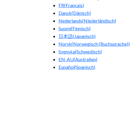
FR
(
Français
)
Dansk
(
Dänisch
)
Nederlands
(
Niederländisch
)
Suomi
(
Finnisch
)
日本語
(
Japanisch
)
Norsk
(
Norwegisch (Buchsprache)
)
Svenska
(
Schwedisch
)
EN-AU
(
Australien
)
Español
(
Spanisch
)