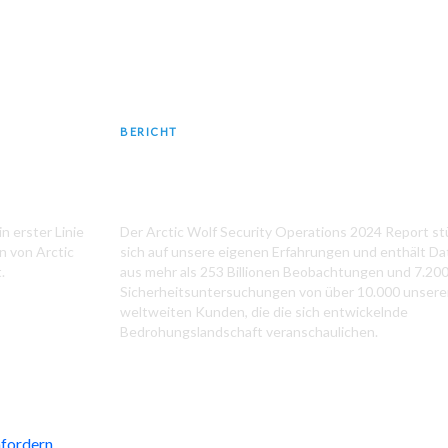
BERICHT
rt
2024 Security Operations Report
n erster Linie
Der Arctic Wolf Security Operations 2024 Report st
n von Arctic
sich auf unsere eigenen Erfahrungen und enthält D
.
aus mehr als 253 Billionen Beobachtungen und 7.20
Sicherheitsuntersuchungen von über 10.000 unsere
weltweiten Kunden, die die sich entwickelnde
Bedrohungslandschaft veranschaulichen.
fordern