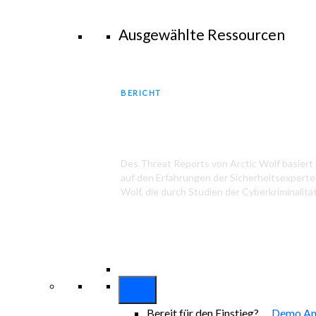
Ausgewählte Ressourcen
BERICHT
2025 Arctic Wolf Threat Repo
Des Threat Reports von Arctic Wolf basiert i
auf den Erfahrungen der Sicherheitsexperte
Wolf, die durch Studien der Cyberkriminalität
Bereit für den Einstieg?
Demo An