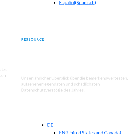
Español
(
Spanisch
)
RESSOURCE
Die größten Datenschutzverstöße im
Jahr 2024
ützt
aten
Unser jährlicher Überblick über die bemerkenswertesten,
0
aufsehenerregendsten und schädlichsten
r
Datenschutzverstöße des Jahres.
DE
EN
(
United States and Canada
)