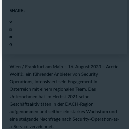
SHARE :
Wien / Frankfurt am Main – 16. August 2023 –
Arctic
Wolf®, ein führender Anbieter von Security
Operations, intensiviert sein Engagement in
Österreich mit einem regionalen Team. Das
Unternehmen hat im Herbst 2021 seine
Geschäftsaktivitäten in der DACH-Region
aufgenommen und seither ein starkes Wachstum und
eine steigende Nachfrage nach Security-Operation-as-
a-Service verzeichnet.