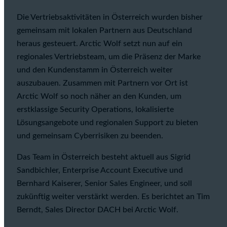
Die Vertriebsaktivitäten in Österreich wurden bisher
gemeinsam mit lokalen Partnern aus Deutschland
heraus gesteuert. Arctic Wolf setzt nun auf ein
regionales Vertriebsteam, um die Präsenz der Marke
und den Kundenstamm in Österreich weiter
auszubauen. Zusammen mit Partnern vor Ort ist
Arctic Wolf so noch näher an den Kunden, um
erstklassige Security Operations, lokalisierte
Lösungsangebote und regionalen Support zu bieten
und gemeinsam Cyberrisiken zu beenden.
Das Team in Österreich besteht aktuell aus Sigrid
Sandbichler, Enterprise Account Executive und
Bernhard Kaiserer, Senior Sales Engineer, und soll
zukünftig weiter verstärkt werden. Es berichtet an Tim
Berndt, Sales Director DACH bei Arctic Wolf.