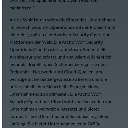
Österreich zu optimieren und Cyberrisiken zu
minimieren.“
Arctic Wolf ist ein weltweit führendes Unternehmen
im Bereich Security Operations und der Pionier hinter
einer der größten cloudnativen Security Operations
Plattformen der Welt. Die Arctic Wolf Security
Operations Cloud basiert auf einer offenen XDR-
Architektur und erfasst und analysiert wöchentlich
mehr als drei Billionen Sicherheitsereignisse über
Endpunkt-, Netzwerk- und Cloud-Quellen, um
wichtige Sicherheitsergebnisse zu liefern und die
unterschiedlichen Sicherheitslösungen eines
Unternehmens zu optimieren. Die Arctic Wolf
Security Operations Cloud wird von Tausenden von
Unternehmen weltweit eingesetzt und bietet
automatisierte Detection and Response in großem
Umfang. Sie bietet Unternehmen jeder Größe