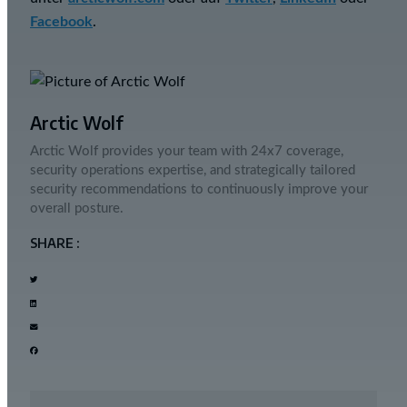
Facebook
.
Arctic Wolf
Arctic Wolf provides your team with 24x7 coverage,
security operations expertise, and strategically tailored
security recommendations to continuously improve your
overall posture.
SHARE :