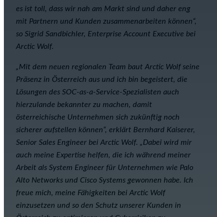
es ist toll, dass wir nah am Markt sind und daher eng
mit Partnern und Kunden zusammenarbeiten können“,
so Sigrid Sandbichler, Enterprise Account Executive bei
Arctic Wolf.
„Mit dem neuen regionalen Team baut Arctic Wolf seine
Präsenz in Österreich aus und ich bin begeistert, die
Lösungen des SOC-as-a-Service-Spezialisten auch
hierzulande bekannter zu machen, damit
österreichische Unternehmen sich zukünftig noch
sicherer aufstellen können“, erklärt Bernhard Kaiserer,
Senior Sales Engineer bei Arctic Wolf. „Dabei wird mir
auch meine Expertise helfen, die ich während meiner
Arbeit als System Engineer für Unternehmen wie Palo
Alto Networks und Cisco Systems gewonnen habe. Ich
freue mich, meine Fähigkeiten bei Arctic Wolf
einzusetzen und so den Schutz unserer Kunden in