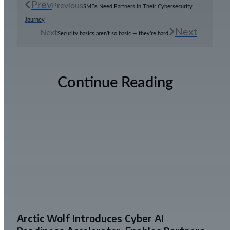
Prev
Previous
SMBs Need Partners in Their Cybersecurity 
Journey
Next
Next
Security basics aren’t so basic — they’re hard
Continue Reading
Arctic Wolf Introduces Cyber AI