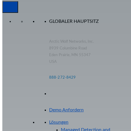
GLOBALER HAUPTSITZ
Arctic Wolf Networks, Inc.
8939 Columbine Road
Eden Prairie, MN 55347
USA
888-272-8429
Demo Anfordern
Lösungen
Managed Detection and