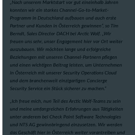
„Nach unserem Marktstart vor gut eineinhalb Jahren
konnten wir ein starkes Channel-Go-to-Market-
Programm in Deutschland aufbauen und auch erste
Partner und Kunden in Österreich gewinnen“, so Tim
Berndt, Sales Director DACH bei Arctic Wolf. „Wir
freuen uns sehr, unser Engagement hier vor Ort weiter
auszubauen. Wir möchten lange und erfolgreiche
Beziehungen mit unseren Channel-Partnern pflegen
und einen wichtigen Beitrag leisten, um Unternehmen
in Österreich mit unserer Security Operations Cloud
und dem branchenweit einzigartigen Concierge
Security Service ein Stück sicherer zu machen.“
„Ich freue mich, nun Teil des Arctic Wolf-Teams zu sein
und meine umfangreichen Erfahrungen aus Tätigkeiten
unter anderem bei Check Point Software Technologies
und NTS AG gewinnbringend einzusetzen. Wir werden
das Geschäft hier in Österreich weiter vorantreiben und