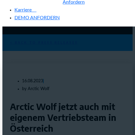
Anfordern
Karriere
DEMO ANFORDERN
< BACK TO PRESS RELEASES
16.08.2023
by Arctic Wolf
Arctic Wolf jetzt auch mit
eigenem Vertriebsteam in
Österreich