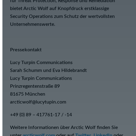
für Threat Protection, Response und Remediation
bietet Arctic Wolf auf Knopfdruck erstklassige
Security Operations zum Schutz der wertvollsten
Unternehmenswerte.
Pressekontakt
Lucy Turpin Communications
Sarah Schumm und Eva Hildebrandt
Lucy Turpin Communications
Prinzregentenstraße 89
81675 München
arcticwolf@lucytupin.com
+49 (0) 89 – 417761-17 / -14
Weitere Informationen über Arctic Wolf finden Sie
unter
arcticwolf.com
oder auf
Twitter
,
LinkedIn
oder