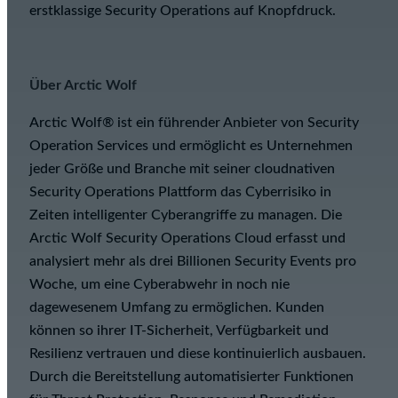
erstklassige Security Operations auf Knopfdruck.
Über Arctic Wolf
Arctic Wolf
®
ist ein führender Anbieter von Security
Operation Services und ermöglicht es Unternehmen
jeder Größe und Branche mit seiner cloudnativen
Security Operations Plattform das Cyberrisiko in
Zeiten intelligenter Cyberangriffe zu managen. Die
Arctic Wolf Security Operations Cloud erfasst und
analysiert mehr als drei Billionen Security Events pro
Woche, um eine Cyberabwehr in noch nie
dagewesenem Umfang zu ermöglichen. Kunden
können so ihrer IT-Sicherheit, Verfügbarkeit und
Resilienz vertrauen und diese kontinuierlich ausbauen.
Durch die Bereitstellung automatisierter Funktionen