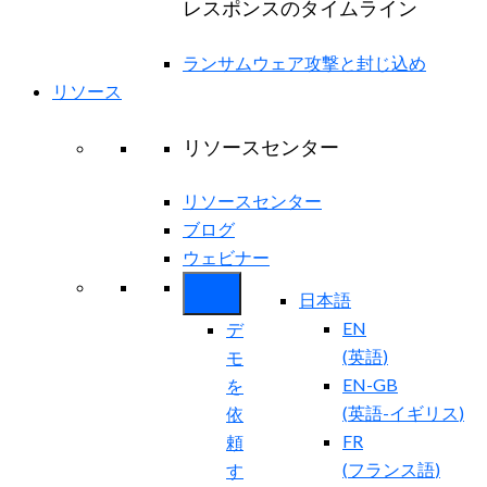
レスポンスのタイムライン
ランサムウェア攻撃と封じ込め
リソース
リソースセンター
リソースセンター
ブログ
ウェビナー
日本語
EN
デ
(
英語
)
モ
EN-GB
を
(
英語-イギリス
)
依
FR
頼
(
フランス語
)
す