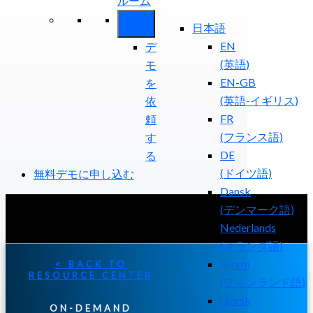
ルーム
日本語
EN
デ
(
英語
)
モ
EN-GB
を
(
英語-イギリス
)
依
FR
頼
(
フランス語
)
す
DE
る
(
ドイツ語
)
無料デモに申し込む
Dansk
(
デンマーク語
)
Nederlands
(
オランダ語
)
Suomi
< BACK TO
RESOURCE CENTER
(
フィンランド語
)
Norsk
ON-DEMAND