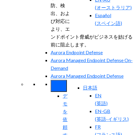
防、検
(
オーストラリア
)
出、およ
Español
び対応に
(
スペイン語
)
より、エ
ンドポイント脅威がビジネスを妨げる
前に阻止します。
Aurora Endpoint Defense
Aurora Managed Endpoint Defense On-
Demand
Aurora Managed Endpoint Defense
日本語
EN
デ
(
英語
)
モ
EN-GB
を
(
英語-イギリス
)
依
FR
頼
(
フランス語
)
す