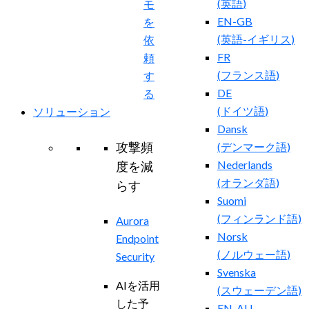
(
英語
)
モ
EN-GB
を
(
英語-イギリス
)
依
FR
頼
(
フランス語
)
す
DE
る
(
ドイツ語
)
ソリューション
Dansk
攻撃頻
(
デンマーク語
)
Nederlands
度を減
(
オランダ語
)
らす
Suomi
(
フィンランド語
)
Aurora
Norsk
Endpoint
(
ノルウェー語
)
Security
Svenska
AIを活用
(
スウェーデン語
)
した予
EN-AU