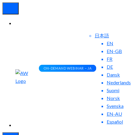
日本語
EN
EN-GB
FR
DE
ON-DEMAND WEBINAR – JA
ON-DEMAND WEBINAR – JA
Dansk
お問
ブ
Nederlands
い合
ロ
Suomi
わせ
グ
Norsk
Svenska
EN-AU
Español