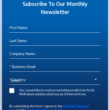
Subscribe To Our Monthly
Newsletter
First Name:
Last Name:
Company Name:
* Business Email:
* Country:
Yes, I would like to receive marketing emails from Arctic
Wolf about solutions that may be of interest to me.
By submitting this form I agree to the
Website Terms of
Use
and the
Arctic Wolf Privacy Policy
.