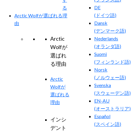
DE
る
(
ドイツ語
)
Arctic Wolfが選ばれる理
Dansk
由
(
デンマーク語
)
Arctic
Nederlands
(
オランダ語
)
Wolfが
Suomi
選ばれ
(
フィンランド語
)
る理由
Norsk
(
ノルウェー語
)
Arctic
Svenska
Wolfが
(
スウェーデン語
)
選ばれる
EN-AU
理由
(
オーストラリア
)
Español
インシ
(
スペイン語
)
デント