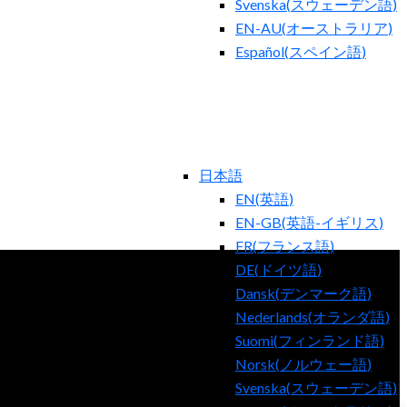
Svenska
(
スウェーデン語
)
EN-AU
(
オーストラリア
)
Español
(
スペイン語
)
日本語
EN
(
英語
)
EN-GB
(
英語-イギリス
)
FR
(
フランス語
)
DE
(
ドイツ語
)
Dansk
(
デンマーク語
)
Nederlands
(
オランダ語
)
Suomi
(
フィンランド語
)
Norsk
(
ノルウェー語
)
Svenska
(
スウェーデン語
)