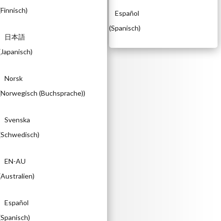
(
Finnisch
)
Español
(
Spanisch
)
日本語
(
Japanisch
)
Norsk
(
Norwegisch (Buchsprache)
)
Svenska
(
Schwedisch
)
EN-AU
(
Australien
)
Español
(
Spanisch
)