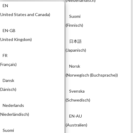
(
Niederländisch
)
EN
(
United States and Canada
)
Suomi
(
Finnisch
)
EN-GB
(
United Kingdom
)
日本語
(
Japanisch
)
FR
(
Français
)
Norsk
(
Norwegisch (Buchsprache)
)
Dansk
(
Dänisch
)
Svenska
(
Schwedisch
)
Nederlands
(
Niederländisch
)
EN-AU
(
Australien
)
Suomi