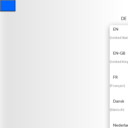
DE
EN
(
United Sta
EN-GB
(
United Ki
FR
(
Français
)
Dansk
(
Dänisch
)
Nederla