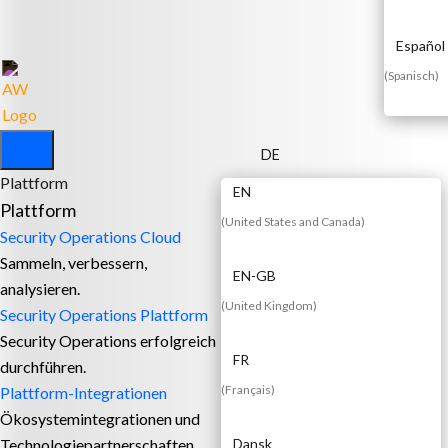
Español
(
Spanisch
)
DE
Plattform
EN
Plattform
(
United States and Canada
)
Security Operations Cloud
Sammeln, verbessern,
EN-GB
analysieren.
(
United Kingdom
)
Security Operations Plattform
Security Operations erfolgreich
FR
durchführen.
(
Français
)
Plattform-Integrationen
Ökosystemintegrationen und
Technologiepartnerschaften.
Dansk