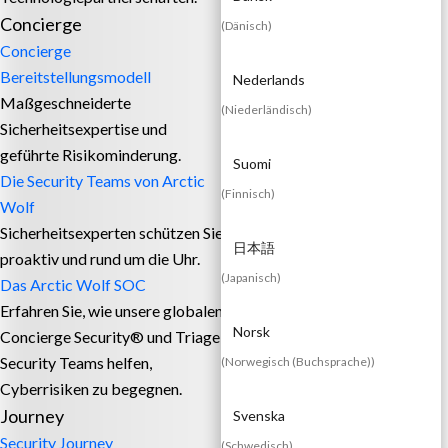
Concierge
(
Dänisch
)
Concierge
Bereitstellungsmodell
Nederlands
Maßgeschneiderte
(
Niederländisch
)
Sicherheitsexpertise und
geführte Risikominderung.
Suomi
Die Security Teams von Arctic
(
Finnisch
)
Wolf
Sicherheitsexperten schützen Sie
日本語
proaktiv und rund um die Uhr.
(
Japanisch
)
Das Arctic Wolf SOC
Erfahren Sie, wie unsere globalen
Norsk
Concierge Security® und Triage
Security Teams helfen,
(
Norwegisch (Buchsprache)
)
Cyberrisiken zu begegnen.
Journey
Svenska
Security Journey
(
Schwedisch
)