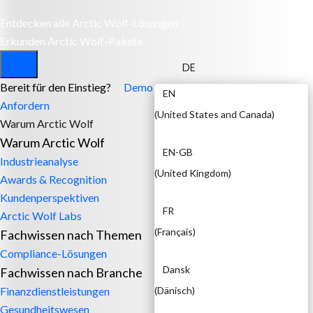
Entdecken alle Arctic Wolf-Lösungen
Erkunden Arctic Wolf-Pakete
DE
Bereit für den Einstieg?
Demo
EN
Anfordern
(
United States and Canada
)
Warum Arctic Wolf
Warum Arctic Wolf
EN-GB
Industrieanalyse
(
United Kingdom
)
Awards & Recognition
Kundenperspektiven
FR
Arctic Wolf Labs
(
Français
)
Fachwissen nach Themen
Compliance-Lösungen
Dansk
Fachwissen nach Branche
Finanzdienstleistungen
(
Dänisch
)
Gesundheitswesen