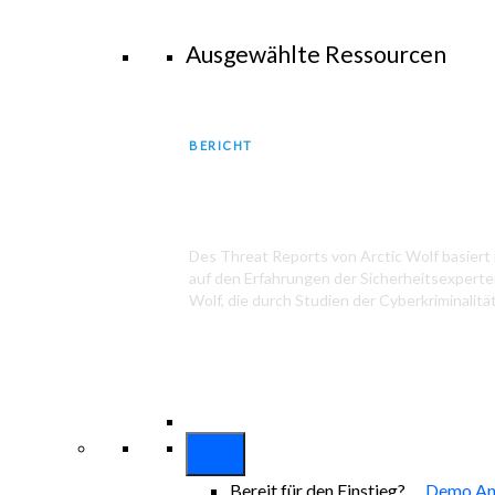
Ausgewählte Ressourcen
BERICHT
2025 Arctic Wolf Threat Repo
Des Threat Reports von Arctic Wolf basiert i
auf den Erfahrungen der Sicherheitsexperte
Wolf, die durch Studien der Cyberkriminalität
Bereit für den Einstieg?
Demo An