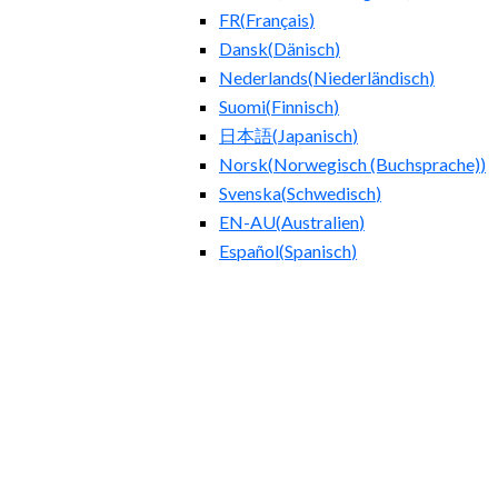
FR
(
Français
)
Dansk
(
Dänisch
)
Nederlands
(
Niederländisch
)
Suomi
(
Finnisch
)
日本語
(
Japanisch
)
Norsk
(
Norwegisch (Buchsprache)
)
Svenska
(
Schwedisch
)
EN-AU
(
Australien
)
Español
(
Spanisch
)