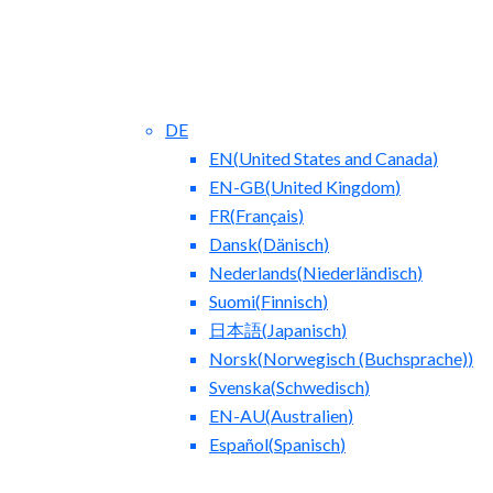
DE
EN
(
United States and Canada
)
EN-GB
(
United Kingdom
)
FR
(
Français
)
Dansk
(
Dänisch
)
Nederlands
(
Niederländisch
)
Blog
Suomi
(
Finnisch
)
日本語
(
Japanisch
)
Norsk
(
Norwegisch (Buchsprache)
)
Svenska
(
Schwedisch
)
EN-AU
(
Australien
)
Español
(
Spanisch
)