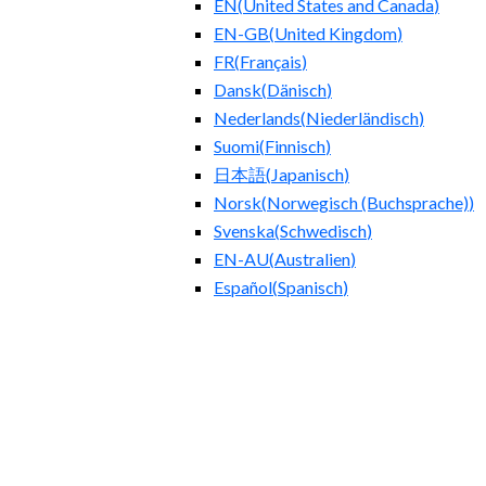
EN
(
United States and Canada
)
EN-GB
(
United Kingdom
)
FR
(
Français
)
Dansk
(
Dänisch
)
Nederlands
(
Niederländisch
)
Suomi
(
Finnisch
)
日本語
(
Japanisch
)
Norsk
(
Norwegisch (Buchsprache)
)
Svenska
(
Schwedisch
)
EN-AU
(
Australien
)
Español
(
Spanisch
)