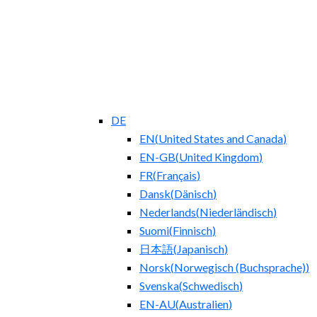
DE
EN
(
United States and Canada
)
EN-GB
(
United Kingdom
)
FR
(
Français
)
Dansk
(
Dänisch
)
Nederlands
(
Niederländisch
)
Suomi
(
Finnisch
)
日本語
(
Japanisch
)
Norsk
(
Norwegisch (Buchsprache)
)
Svenska
(
Schwedisch
)
EN-AU
(
Australien
)