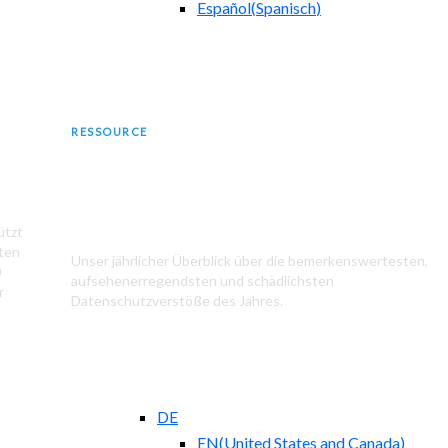
Español
(
Spanisch
)
RESSOURCE
Die größten Datenschutzverstöße im
Jahr 2024
ützt
aten
Unser jährlicher Überblick über die bemerkenswertesten,
0
aufsehenerregendsten und schädlichsten
r
Datenschutzverstöße des Jahres.
DE
EN
(
United States and Canada
)