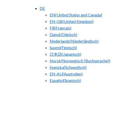
DE
EN
(
United States and Canada
)
EN-GB
(
United Kingdom
)
FR
(
Français
)
Dansk
(
Dänisch
)
Nederlands
(
Niederländisch
)
Suomi
(
Finnisch
)
日本語
(
Japanisch
)
Norsk
(
Norwegisch (Buchsprache)
)
Svenska
(
Schwedisch
)
EN-AU
(
Australien
)
Español
(
Spanisch
)