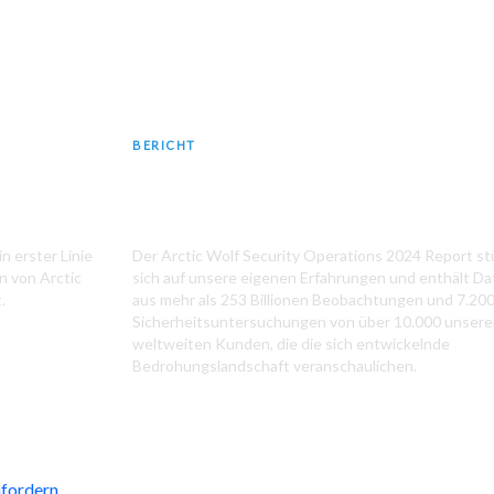
BERICHT
rt
2024 Security Operations Report
n erster Linie
Der Arctic Wolf Security Operations 2024 Report st
n von Arctic
sich auf unsere eigenen Erfahrungen und enthält D
.
aus mehr als 253 Billionen Beobachtungen und 7.20
Sicherheitsuntersuchungen von über 10.000 unsere
weltweiten Kunden, die die sich entwickelnde
Bedrohungslandschaft veranschaulichen.
fordern