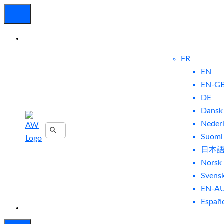
FR
EN
EN-G
DE
Dansk
Nous
Neder
Suomi
Contacter
Blog
日本
Norsk
Svens
EN-A
Españ