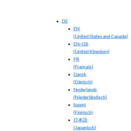
Entdecken alle Arctic Wolf-Lösungen
Erkunden Arctic Wolf-Pakete
DE
EN
(
United States and Canada
)
EN-GB
(
United Kingdom
)
FR
(
Français
)
Dansk
(
Dänisch
)
Nederlands
(
Niederländisch
)
Suomi
(
Finnisch
)
日本語
(
Japanisch
)