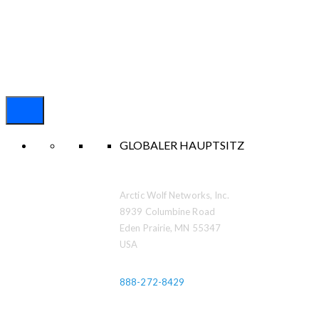
GLOBALER HAUPTSITZ
Arctic Wolf Networks, Inc.
8939 Columbine Road
Eden Prairie, MN 55347
USA
888-272-8429