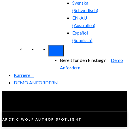
Svenska
(
Schwedisch
)
EN-AU
(
Australien
)
Español
(
Spanisch
)
Bereit für den Einstieg?
Demo
Anfordern
Karriere
DEMO ANFORDERN
ARCTIC WOLF AUTHOR SPOTLIGHT