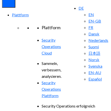
DE
EN
Plattform
EN-GB
Plattform
FR
Dansk
Security
Nederlands
Operations
Suomi
Cloud
日本語
Norsk
Sammeln,
Svenska
verbessern,
EN-AU
analysieren.
Español
Security
Operations
Plattform
Security Operations erfolgreich