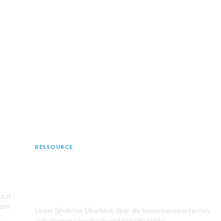
RESSOURCE
Die größten Datenschutzverstöße im
Jahr 2024
ützt
aten
Unser jährlicher Überblick über die bemerkenswertesten,
0
aufsehenerregendsten und schädlichsten