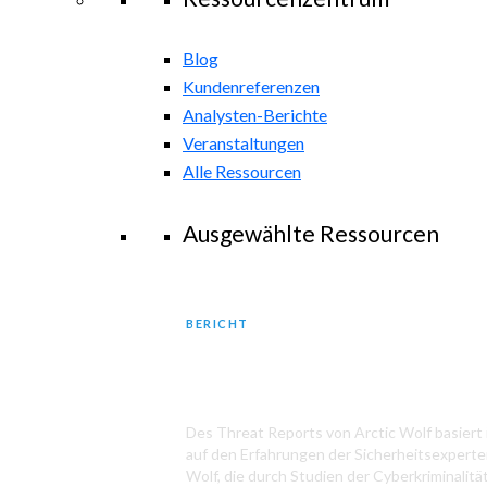
Blog
Kundenreferenzen
Analysten-Berichte
Veranstaltungen
Alle Ressourcen
Ausgewählte Ressourcen
BERICHT
2025 Arctic Wolf Threat Repo
Des Threat Reports von Arctic Wolf basiert i
auf den Erfahrungen der Sicherheitsexperte
Wolf, die durch Studien der Cyberkriminalität