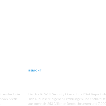
BERICHT
rt
2024 Security Operations Report
n erster Linie
Der Arctic Wolf Security Operations 2024 Report st
n von Arctic
sich auf unsere eigenen Erfahrungen und enthält D
.
aus mehr als 253 Billionen Beobachtungen und 7.20