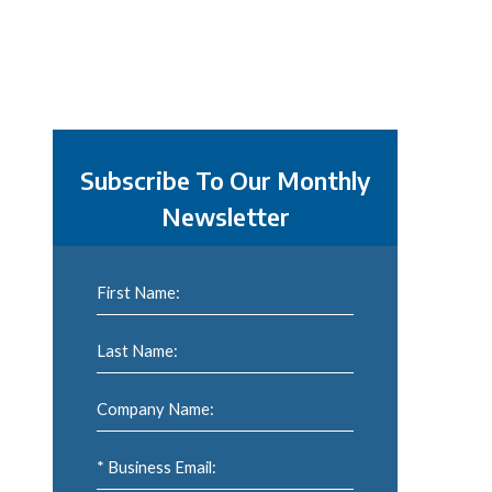
Subscribe To Our Monthly
Newsletter
First Name:
Last Name:
Company Name:
* Business Email: