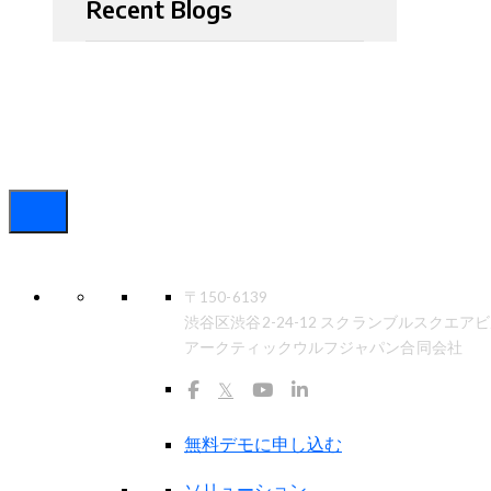
Recent Blogs
〒150-6139
渋谷区渋谷2-24-12 スクランブルスクエアビ
アークティックウルフジャパン合同会社
𝕏
無料デモに申し込む
ソリューション