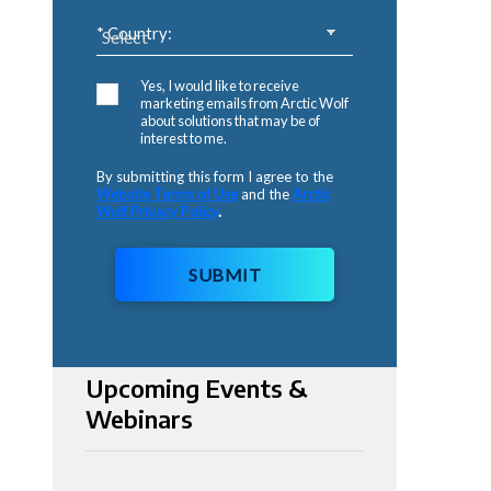
* Country:
Yes, I would like to receive
marketing emails from Arctic Wolf
about solutions that may be of
interest to me.
By submitting this form I agree to the
Website Terms of Use
and the
Arctic
Wolf Privacy Policy
.
SUBMIT
Upcoming Events &
Webinars