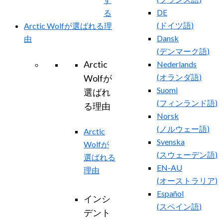
DE
る
(
ドイツ語
)
Arctic Wolfが選ばれる理
Dansk
由
(
デンマーク語
)
Arctic
Nederlands
(
オランダ語
)
Wolfが
Suomi
選ばれ
(
フィンランド語
)
る理由
Norsk
(
ノルウェー語
)
Arctic
Svenska
Wolfが
(
スウェーデン語
)
選ばれる
EN-AU
理由
(
オーストラリア
)
Español
インシ
(
スペイン語
)
デント