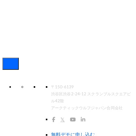
〒150-6139
渋谷区渋谷2-24-12 スクランブルスクエアビ
ル42階
アークティックウルフジャパン合同会社
𝕏
無料デモに申し込む