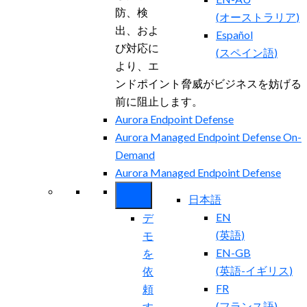
防、検
(
オーストラリア
)
出、およ
Español
び対応に
(
スペイン語
)
より、エ
ンドポイント脅威がビジネスを妨げる
前に阻止します。
Aurora Endpoint Defense
Aurora Managed Endpoint Defense On-
Demand
Aurora Managed Endpoint Defense
日本語
EN
デ
(
英語
)
モ
EN-GB
を
(
英語-イギリス
)
依
FR
頼
(
フランス語
)
す