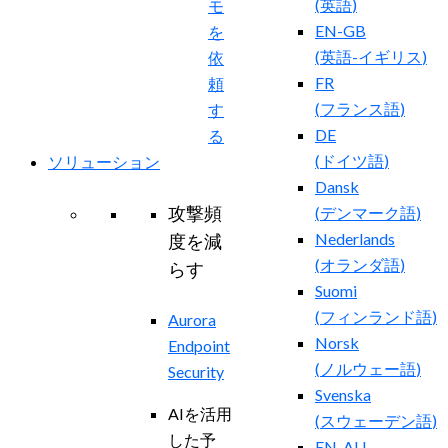
(
英語
)
モ
EN-GB
を
(
英語-イギリス
)
依
FR
頼
(
フランス語
)
す
DE
る
(
ドイツ語
)
ソリューション
Dansk
攻撃頻
(
デンマーク語
)
Nederlands
度を減
(
オランダ語
)
らす
Suomi
(
フィンランド語
)
Aurora
Norsk
Endpoint
(
ノルウェー語
)
Security
Svenska
AIを活用
(
スウェーデン語
)
した予
EN-AU