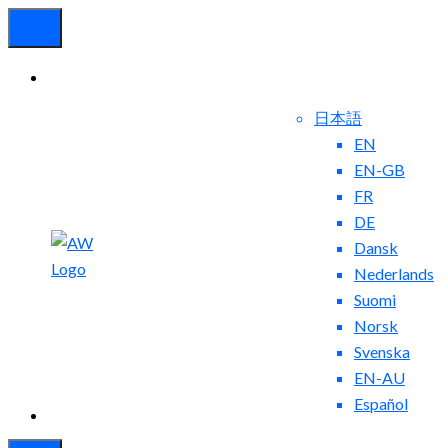
日本語
EN
EN-GB
FR
DE
Dansk
お問
ブ
Nederlands
い合
ロ
Suomi
わせ
グ
Norsk
Svenska
EN-AU
Español