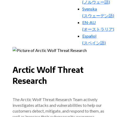
(
ノルウェー語
)
Svenska
(
スウェーデン語
)
EN-AU
(
オーストラリア
)
Español
(
スペイン語
)
Arctic Wolf Threat
Research
The Arctic Wolf Threat Research Team actively
investigates attacks and vulnerabilities to help our
customers detect, mitigate, and respond to them, as
well as increase their cybersecurity awareness.