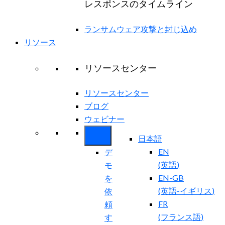
レスポンスのタイムライン
ランサムウェア攻撃と封じ込め
リソース
リソースセンター
リソースセンター
ブログ
ウェビナー
日本語
EN
デ
(
英語
)
モ
EN-GB
を
(
英語-イギリス
)
依
FR
頼
(
フランス語
)
す