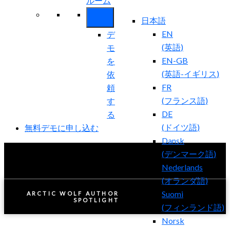
ルーム
日本語
EN
デ
(
英語
)
モ
EN-GB
を
(
英語-イギリス
)
依
FR
頼
(
フランス語
)
す
DE
る
(
ドイツ語
)
無料デモに申し込む
Dansk
(
デンマーク語
)
Nederlands
(
オランダ語
)
Suomi
ARCTIC WOLF AUTHOR
SPOTLIGHT
(
フィンランド語
)
Norsk