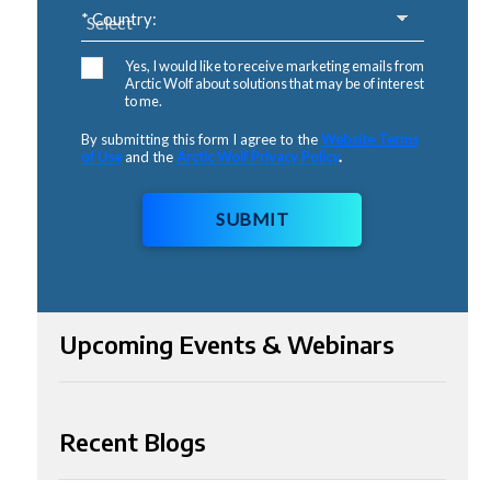
* Country:
Yes, I would like to receive marketing emails from
Arctic Wolf about solutions that may be of interest
to me.
By submitting this form I agree to the
Website Terms
of Use
and the
Arctic Wolf Privacy Policy
.
SUBMIT
Upcoming Events & Webinars
Recent Blogs