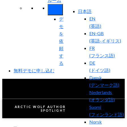
ルーム
日本語
EN
デ
(
英語
)
モ
EN-GB
を
(
英語-イギリス
)
依
FR
頼
(
フランス語
)
す
DE
る
(
ドイツ語
)
無料デモに申し込む
Dansk
(
デンマーク語
)
Nederlands
(
オランダ語
)
Suomi
ARCTIC WOLF AUTHOR
SPOTLIGHT
(
フィンランド語
)
Norsk