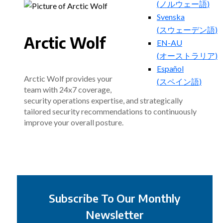
(
ノルウェー語
)
Svenska
(
スウェーデン語
)
Arctic Wolf
EN-AU
(
オーストラリア
)
Español
Arctic Wolf provides your
(
スペイン語
)
team with 24x7 coverage,
security operations expertise, and strategically
tailored security recommendations to continuously
improve your overall posture.
Subscribe To Our Monthly
Newsletter