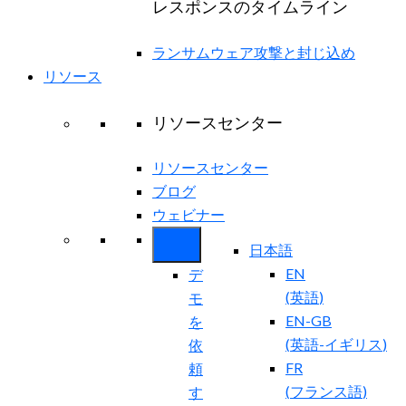
レスポンスのタイムライン
ランサムウェア攻撃と封じ込め
リソース
リソースセンター
リソースセンター
ブログ
ウェビナー
日本語
EN
デ
(
英語
)
モ
EN-GB
を
(
英語-イギリス
)
依
FR
頼
(
フランス語
)
す