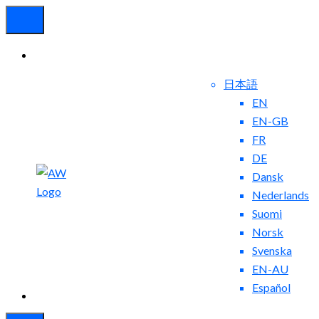
日本語
EN
EN-GB
FR
DE
Dansk
お問
ブ
Nederlands
い合
ロ
Suomi
わせ
グ
Norsk
Svenska
EN-AU
Español