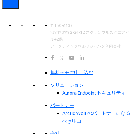
〒150-6139
渋谷区渋谷2-24-12 スクランブルスクエアビ
ル42階
アークティックウルフジャパン合同会社
𝕏
無料デモに申し込む
ソリューション
Aurora Endpoint セキュリティ
パートナー
Arctic Wolf のパートナーになる
べき理由
会社