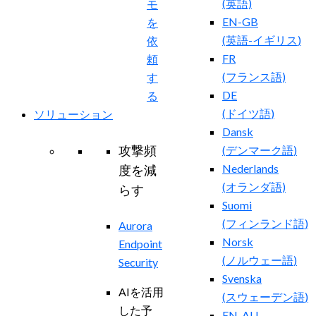
(
英語
)
モ
EN-GB
を
(
英語-イギリス
)
依
FR
頼
(
フランス語
)
す
DE
る
(
ドイツ語
)
ソリューション
Dansk
攻撃頻
(
デンマーク語
)
Nederlands
度を減
(
オランダ語
)
らす
Suomi
(
フィンランド語
)
Aurora
Norsk
Endpoint
(
ノルウェー語
)
Security
Svenska
AIを活用
(
スウェーデン語
)
した予
EN-AU