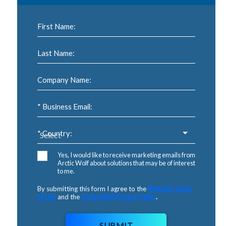
First Name:
Last Name:
Company Name:
* Business Email:
* Country:
Yes, I would like to receive marketing emails from
Arctic Wolf about solutions that may be of interest
to me.
By submitting this form I agree to the
Website Terms
of Use
and the
Arctic Wolf Privacy Policy
.
SUBMIT