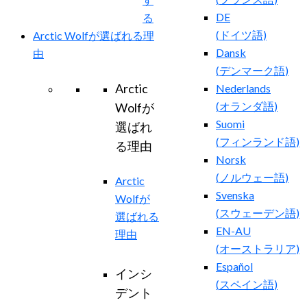
DE
る
(
ドイツ語
)
Arctic Wolfが選ばれる理
Dansk
由
(
デンマーク語
)
Arctic
Nederlands
(
オランダ語
)
Wolfが
Suomi
選ばれ
(
フィンランド語
)
る理由
Norsk
(
ノルウェー語
)
Arctic
Svenska
Wolfが
(
スウェーデン語
)
選ばれる
EN-AU
理由
(
オーストラリア
)
Español
インシ
(
スペイン語
)
デント