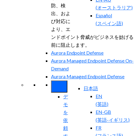
防、検
(
オーストラリア
)
出、およ
Español
び対応に
(
スペイン語
)
より、エ
ンドポイント脅威がビジネスを妨げる
前に阻止します。
Aurora Endpoint Defense
Aurora Managed Endpoint Defense On-
Demand
Aurora Managed Endpoint Defense
日本語
EN
デ
(
英語
)
モ
EN-GB
を
(
英語-イギリス
)
依
FR
頼
(
フランス語
)
す