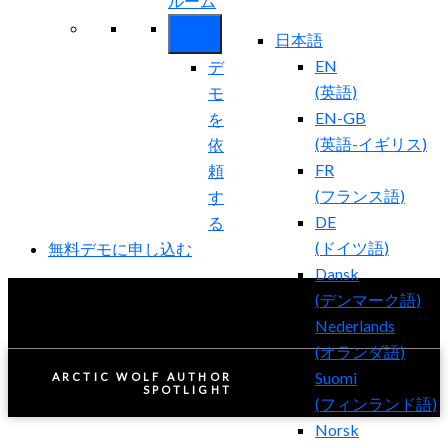
ルーム
日本語
EN
デ
(
英語
)
モ
EN-GB
を
(
英語-イギリス
)
依
FR
頼
(
フランス語
)
す
DE
る
(
ドイツ語
)
無料デモに申し込む
Dansk
(
デンマーク語
)
Nederlands
(
オランダ語
)
Suomi
ARCTIC WOLF AUTHOR
SPOTLIGHT
(
フィンランド語
)
Norsk