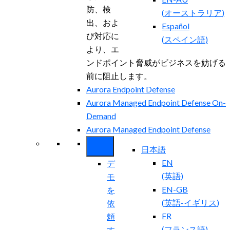
防、検
(
オーストラリア
)
出、およ
Español
び対応に
(
スペイン語
)
より、エ
ンドポイント脅威がビジネスを妨げる
前に阻止します。
Aurora Endpoint Defense
Aurora Managed Endpoint Defense On-
Demand
Aurora Managed Endpoint Defense
日本語
EN
デ
(
英語
)
モ
EN-GB
を
(
英語-イギリス
)
依
FR
頼
(
フランス語
)
す