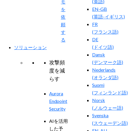
(
英語
)
モ
EN-GB
を
(
英語-イギリス
)
依
FR
頼
(
フランス語
)
す
DE
る
(
ドイツ語
)
ソリューション
Dansk
攻撃頻
(
デンマーク語
)
Nederlands
度を減
(
オランダ語
)
らす
Suomi
(
フィンランド語
)
Aurora
Norsk
Endpoint
(
ノルウェー語
)
Security
Svenska
AIを活用
(
スウェーデン語
)
した予
EN-AU