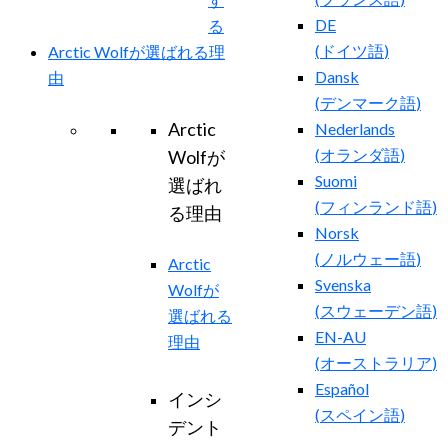
DE
る
(
ドイツ語
)
Arctic Wolfが選ばれる理
Dansk
由
(
デンマーク語
)
Arctic
Nederlands
(
オランダ語
)
Wolfが
Suomi
選ばれ
(
フィンランド語
)
る理由
Norsk
(
ノルウェー語
)
Arctic
Svenska
Wolfが
(
スウェーデン語
)
選ばれる
EN-AU
理由
(
オーストラリア
)
Español
インシ
(
スペイン語
)
デント