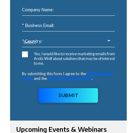
Company Name:
* Business Email:
* Country:
Yes, I would like to receive marketing emails from
Arctic Wolf about solutions that may be of interest
to me.
By submitting this form I agree to the
Website Terms
of Use
and the
Arctic Wolf Privacy Policy
.
SUBMIT
Upcoming Events & Webinars