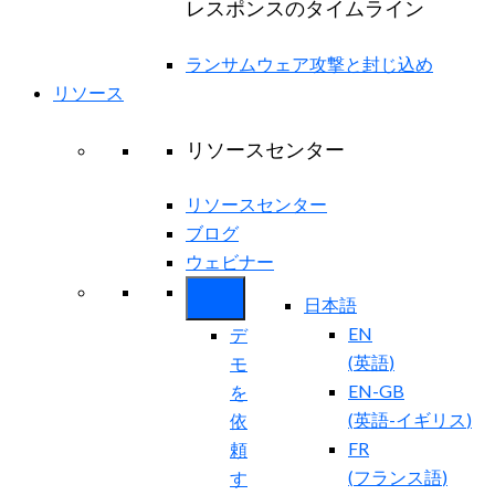
レスポンスのタイムライン
ランサムウェア攻撃と封じ込め
リソース
リソースセンター
リソースセンター
ブログ
ウェビナー
日本語
EN
デ
(
英語
)
モ
EN-GB
を
(
英語-イギリス
)
依
FR
頼
(
フランス語
)
す