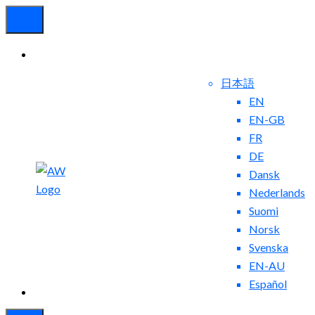
日本語
EN
EN-GB
FR
DE
Dansk
お問
ブ
Nederlands
い合
ロ
Suomi
わせ
グ
Norsk
Svenska
EN-AU
Español