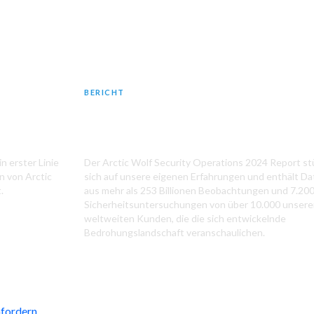
BERICHT
rt
2024 Security Operations Report
n erster Linie
Der Arctic Wolf Security Operations 2024 Report st
n von Arctic
sich auf unsere eigenen Erfahrungen und enthält D
.
aus mehr als 253 Billionen Beobachtungen und 7.20
Sicherheitsuntersuchungen von über 10.000 unsere
weltweiten Kunden, die die sich entwickelnde
Bedrohungslandschaft veranschaulichen.
fordern