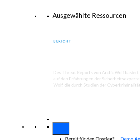
Ausgewählte Ressourcen
BERICHT
2025 Arctic Wolf Threat Repo
Des Threat Reports von Arctic Wolf basiert i
auf den Erfahrungen der Sicherheitsexperte
Wolf, die durch Studien der Cyberkriminalität
Bereit für den Einstieg?
Demo An