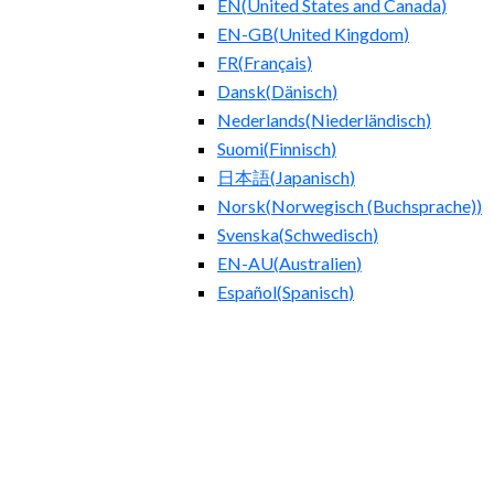
EN
(
United States and Canada
)
EN-GB
(
United Kingdom
)
FR
(
Français
)
Dansk
(
Dänisch
)
Nederlands
(
Niederländisch
)
Suomi
(
Finnisch
)
日本語
(
Japanisch
)
Norsk
(
Norwegisch (Buchsprache)
)
Svenska
(
Schwedisch
)
EN-AU
(
Australien
)
Español
(
Spanisch
)