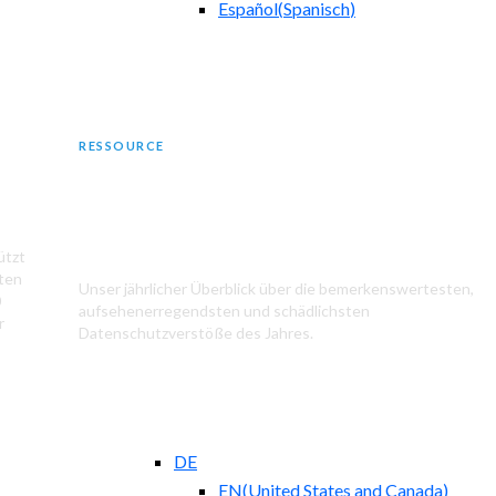
Español
(
Spanisch
)
RESSOURCE
Die größten Datenschutzverstöße im
Jahr 2024
ützt
aten
Unser jährlicher Überblick über die bemerkenswertesten,
0
aufsehenerregendsten und schädlichsten
r
Datenschutzverstöße des Jahres.
DE
EN
(
United States and Canada
)