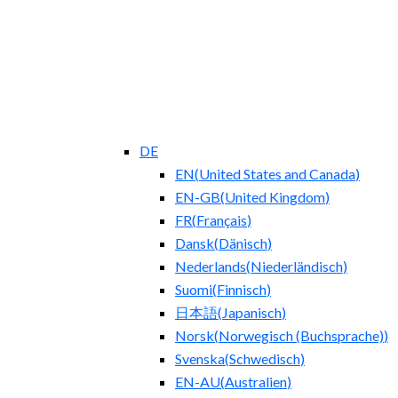
DE
EN
(
United States and Canada
)
EN-GB
(
United Kingdom
)
FR
(
Français
)
Dansk
(
Dänisch
)
Nederlands
(
Niederländisch
)
Suomi
(
Finnisch
)
日本語
(
Japanisch
)
Norsk
(
Norwegisch (Buchsprache)
)
Svenska
(
Schwedisch
)
EN-AU
(
Australien
)