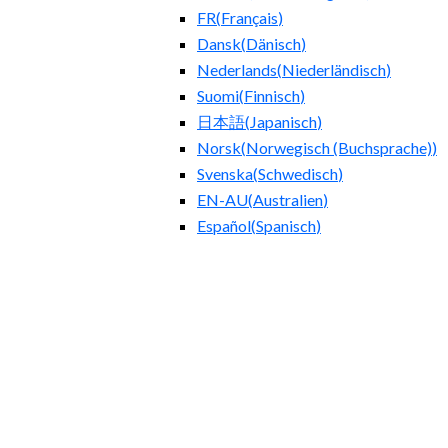
FR
(
Français
)
Dansk
(
Dänisch
)
Nederlands
(
Niederländisch
)
Suomi
(
Finnisch
)
日本語
(
Japanisch
)
Norsk
(
Norwegisch (Buchsprache)
)
Svenska
(
Schwedisch
)
EN-AU
(
Australien
)
Español
(
Spanisch
)