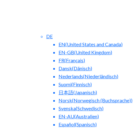
DE
EN
(
United States and Canada
)
EN-GB
(
United Kingdom
)
FR
(
Français
)
Dansk
(
Dänisch
)
Nederlands
(
Niederländisch
)
Blog
Suomi
(
Finnisch
)
日本語
(
Japanisch
)
Norsk
(
Norwegisch (Buchsprache)
)
Svenska
(
Schwedisch
)
EN-AU
(
Australien
)
Español
(
Spanisch
)