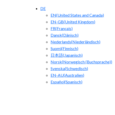
DE
EN
(
United States and Canada
)
EN-GB
(
United Kingdom
)
FR
(
Français
)
Dansk
(
Dänisch
)
Nederlands
(
Niederländisch
)
Suomi
(
Finnisch
)
日本語
(
Japanisch
)
Norsk
(
Norwegisch (Buchsprache)
)
Svenska
(
Schwedisch
)
EN-AU
(
Australien
)
Español
(
Spanisch
)