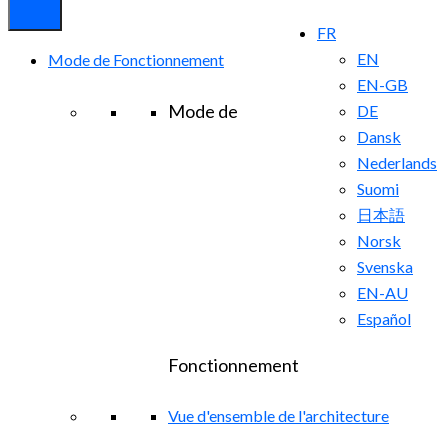
FR
EN
Mode de Fonctionnement
EN-GB
Mode de
DE
Dansk
Nederlands
Suomi
日本語
Norsk
Svenska
EN-AU
Español
Fonctionnement
Vue d'ensemble de l'architecture