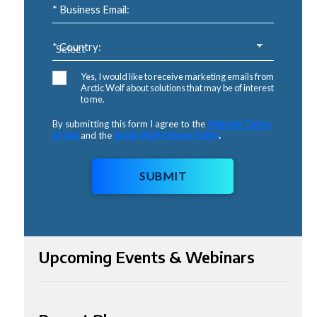
* Business Email:
* Country:
Yes, I would like to receive marketing emails from
Arctic Wolf about solutions that may be of interest
to me.
By submitting this form I agree to the
Website Terms
of Use
and the
Arctic Wolf Privacy Policy
.
SUBMIT
Upcoming Events & Webinars