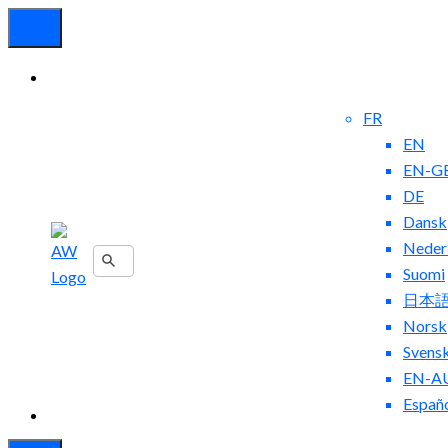
FR
EN
EN-G
DE
Dansk
Neder
Nous
Suomi
Contacter
Blog
日本
Norsk
Svens
EN-A
Españ