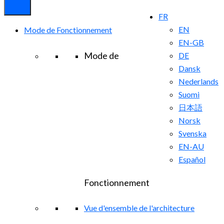
FR
EN
Mode de Fonctionnement
EN-GB
Mode de
DE
Dansk
Nederlands
Suomi
日本語
Norsk
Svenska
EN-AU
Español
Fonctionnement
Vue d'ensemble de l'architecture