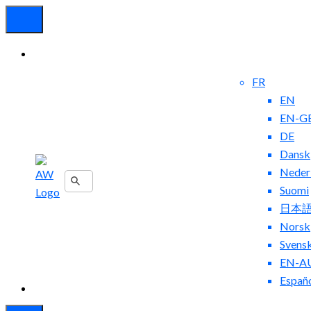
FR
EN
EN-G
DE
Dansk
Neder
Nous
Suomi
Contacter
Blog
日本
Norsk
Svens
EN-A
Españ