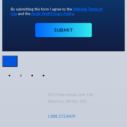
By submitting this form I agree to the
Website Terms of
Use
and the
Arctic Wolf Privacy Policy
.
SUBMIT
455 Phillip Street, Unit 100
Waterloo, ON N2L 3X2
1.888.272.8429